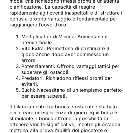
mobili che richiedono riflessi pronti e un’attenta
pianificazione. La capacità di reagire
rapidamente agli eventi inaspettati e di sfruttare i
bonus a proprio vantaggio è fondamentale per
raggiungere l’uovo d’oro.
Moltiplicatori di Vincita: Aumentano il
premio finale.
Vite Extra: Permettono di continuare il
gioco anche dopo aver commesso un
errore.
Potenziamenti: Offrono vantaggi tattici per
superare gli ostacoli.
Predatori: Richiedono riflessi pronti per
evitarli.
Buchi: Necessitano di un tempismo perfetto
per essere superati.
Il bilanciamento tra bonus e ostacoli è studiato
per creare un’esperienza di gioco equilibrata e
stimolante. I bonus offrono la possibilità di
ottenere vincite significative, mentre gli ostacoli
mettono alla prova l’abilità del giocatore e