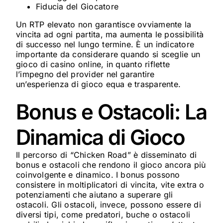
Fiducia del Giocatore
Un RTP elevato non garantisce ovviamente la
vincita ad ogni partita, ma aumenta le possibilità
di successo nel lungo termine. È un indicatore
importante da considerare quando si sceglie un
gioco di casino online, in quanto riflette
l’impegno del provider nel garantire
un’esperienza di gioco equa e trasparente.
Bonus e Ostacoli: La
Dinamica di Gioco
Il percorso di “Chicken Road” è disseminato di
bonus e ostacoli che rendono il gioco ancora più
coinvolgente e dinamico. I bonus possono
consistere in moltiplicatori di vincita, vite extra o
potenziamenti che aiutano a superare gli
ostacoli. Gli ostacoli, invece, possono essere di
diversi tipi, come predatori, buche o ostacoli