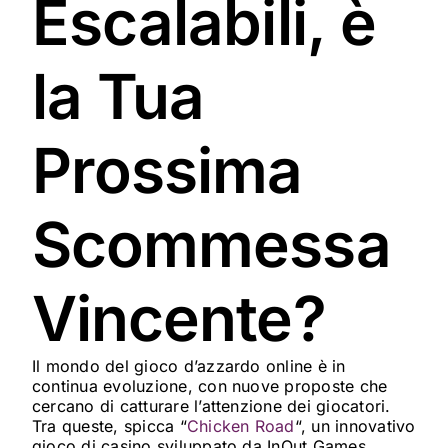
Escalabili, è
la Tua
Prossima
Scommessa
Vincente?
Il mondo del gioco d’azzardo online è in
continua evoluzione, con nuove proposte che
cercano di catturare l’attenzione dei giocatori.
Tra queste, spicca “
Chicken Road
“, un innovativo
gioco di casino sviluppato da InOut Games.