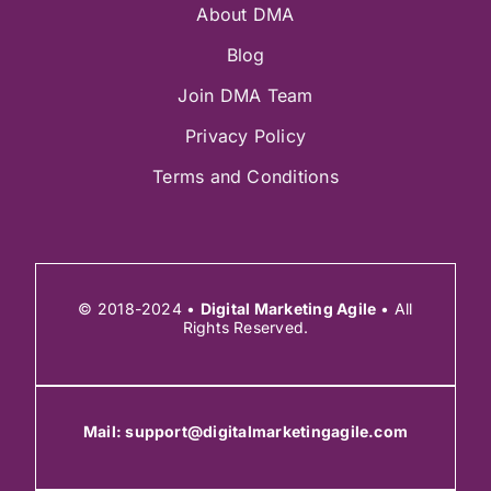
About DMA
Blog
Join DMA Team
Privacy Policy
Terms and Conditions
© 2018-2024 •
Digital Marketing Agile
• All
Rights Reserved.
Mail:
support@digitalmarketingagile.com