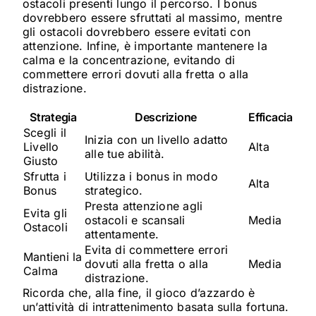
ostacoli presenti lungo il percorso. I bonus
dovrebbero essere sfruttati al massimo, mentre
gli ostacoli dovrebbero essere evitati con
attenzione. Infine, è importante mantenere la
calma e la concentrazione, evitando di
commettere errori dovuti alla fretta o alla
distrazione.
Strategia
Descrizione
Efficacia
Scegli il
Inizia con un livello adatto
Livello
Alta
alle tue abilità.
Giusto
Sfrutta i
Utilizza i bonus in modo
Alta
Bonus
strategico.
Presta attenzione agli
Evita gli
ostacoli e scansali
Media
Ostacoli
attentamente.
Evita di commettere errori
Mantieni la
dovuti alla fretta o alla
Media
Calma
distrazione.
Ricorda che, alla fine, il gioco d’azzardo è
un’attività di intrattenimento basata sulla fortuna.