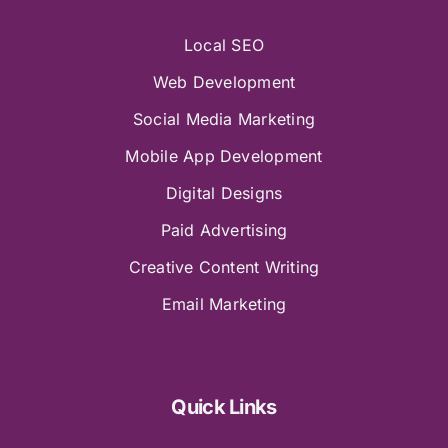
Local SEO
Web Development
Social Media Marketing
Mobile App Development
Digital Designs
Paid Advertising
Creative Content Writing
Email Marketing
Quick Links