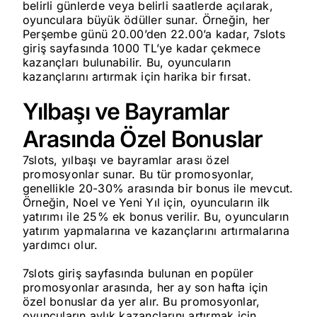
belirli günlerde veya belirli saatlerde açılarak,
oyunculara büyük ödüller sunar. Örneğin, her
Perşembe günü 20.00’den 22.00’a kadar, 7slots
giriş sayfasında 1000 TL’ye kadar çekmece
kazançları bulunabilir. Bu, oyuncuların
kazançlarını artırmak için harika bir fırsat.
Yılbaşı ve Bayramlar
Arasında Özel Bonuslar
7slots, yılbaşı ve bayramlar arası özel
promosyonlar sunar. Bu tür promosyonlar,
genellikle 20-30% arasında bir bonus ile mevcut.
Örneğin, Noel ve Yeni Yıl için, oyuncuların ilk
yatırımı ile 25% ek bonus verilir. Bu, oyuncuların
yatırım yapmalarına ve kazançlarını artırmalarına
yardımcı olur.
7slots giriş sayfasında bulunan en popüler
promosyonlar arasında, her ay son hafta için
özel bonuslar da yer alır. Bu promosyonlar,
oyuncuların aylık kazançlarını artırmak için