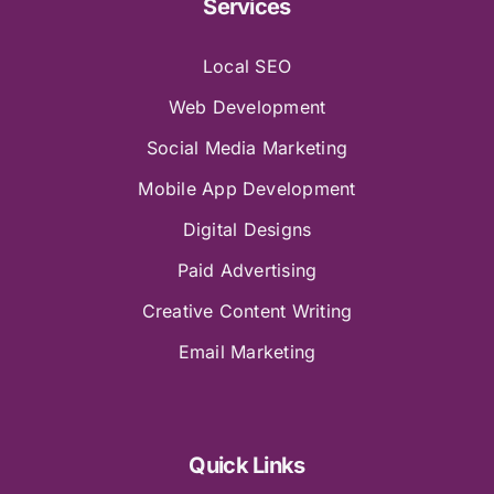
Services
Local SEO
Web Development
Social Media Marketing
Mobile App Development
Digital Designs
Paid Advertising
Creative Content Writing
Email Marketing
Quick Links