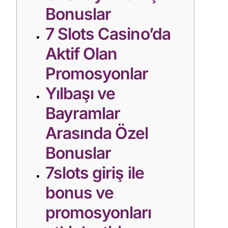
Bonuslar
7 Slots Casino’da
Aktif Olan
Promosyonlar
Yılbaşı ve
Bayramlar
Arasında Özel
Bonuslar
7slots giriş ile
bonus ve
promosyonları