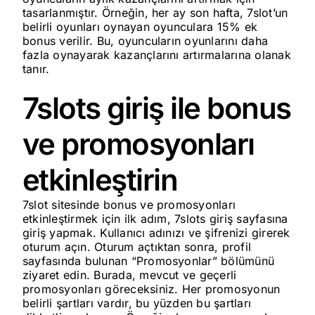
tasarlanmıştır. Örneğin, her ay son hafta, 7slot’un
belirli oyunları oynayan oyunculara 15% ek
bonus verilir. Bu, oyuncuların oyunlarını daha
fazla oynayarak kazançlarını artırmalarına olanak
tanır.
7slots giriş ile bonus
ve promosyonları
etkinleştirin
7slot sitesinde bonus ve promosyonları
etkinleştirmek için ilk adım, 7slots giriş sayfasına
giriş yapmak. Kullanıcı adınızı ve şifrenizi girerek
oturum açın. Oturum açtıktan sonra, profil
sayfasında bulunan “Promosyonlar” bölümünü
ziyaret edin. Burada, mevcut ve geçerli
promosyonları göreceksiniz. Her promosyonun
belirli şartları vardır, bu yüzden bu şartları