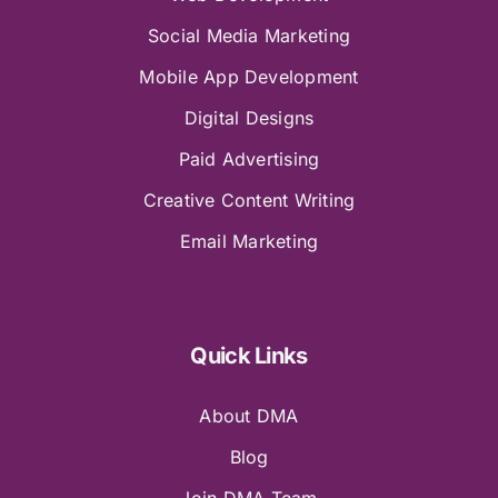
Social Media Marketing
Mobile App Development
Digital Designs
Paid Advertising
Creative Content Writing
Email Marketing
Quick Links
About DMA
Blog
Join DMA Team