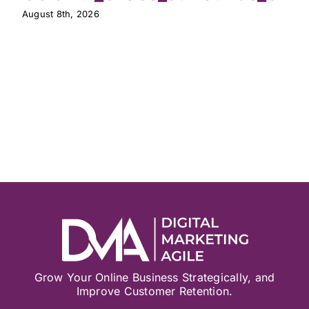
August 8th, 2026
Grow Your Online Business Strategically, and
Improve Customer Retention.