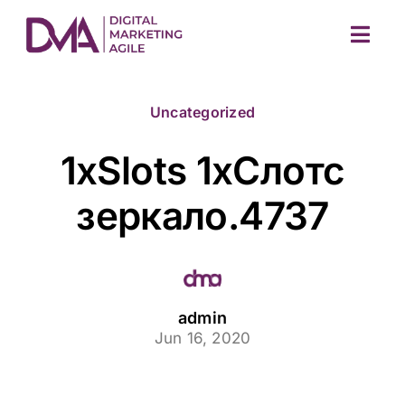
Skip
to
Togg
content
Navig
Uncategorized
1xSlots 1хСлотс
зеркало.4737
M
admin
Jun 16, 2020