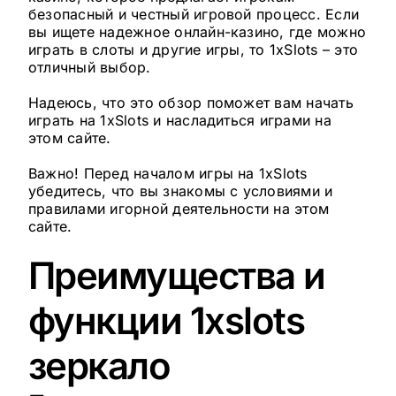
безопасный и честный игровой процесс. Если
вы ищете надежное онлайн-казино, где можно
играть в слоты и другие игры, то 1xSlots – это
отличный выбор.
Надеюсь, что это обзор поможет вам начать
играть на 1xSlots и насладиться играми на
этом сайте.
Важно! Перед началом игры на 1xSlots
убедитесь, что вы знакомы с условиями и
правилами игорной деятельности на этом
сайте.
Преимущества и
функции 1xslots
зеркало