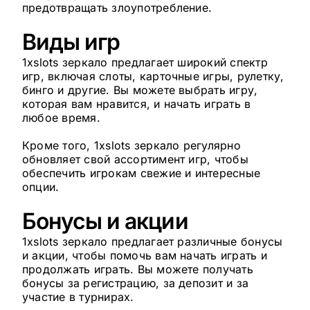
предотвращать злоупотребление.
Виды игр
1xslots зеркало предлагает широкий спектр
игр, включая слоты, карточные игры, рулетку,
бинго и другие. Вы можете выбрать игру,
которая вам нравится, и начать играть в
любое время.
Кроме того, 1xslots зеркало регулярно
обновляет свой ассортимент игр, чтобы
обеспечить игрокам свежие и интересные
опции.
Бонусы и акции
1xslots зеркало предлагает различные бонусы
и акции, чтобы помочь вам начать играть и
продолжать играть. Вы можете получать
бонусы за регистрацию, за депозит и за
участие в турнирах.