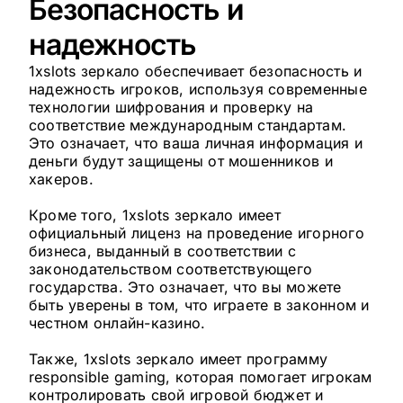
Безопасность и
надежность
1xslots зеркало обеспечивает безопасность и
надежность игроков, используя современные
технологии шифрования и проверку на
соответствие международным стандартам.
Это означает, что ваша личная информация и
деньги будут защищены от мошенников и
хакеров.
Кроме того, 1xslots зеркало имеет
официальный лиценз на проведение игорного
бизнеса, выданный в соответствии с
законодательством соответствующего
государства. Это означает, что вы можете
быть уверены в том, что играете в законном и
честном онлайн-казино.
Также, 1xslots зеркало имеет программу
responsible gaming, которая помогает игрокам
контролировать свой игровой бюджет и