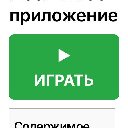
приложение
▶️
ИГРАТЬ
Содержимое