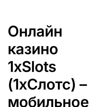
Онлайн
казино
1xSlots
(1хСлотс) –
мобильное