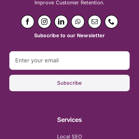
Improve Customer Retention.
Subscribe to our Newsletter
Subscribe
Services
Local SEO