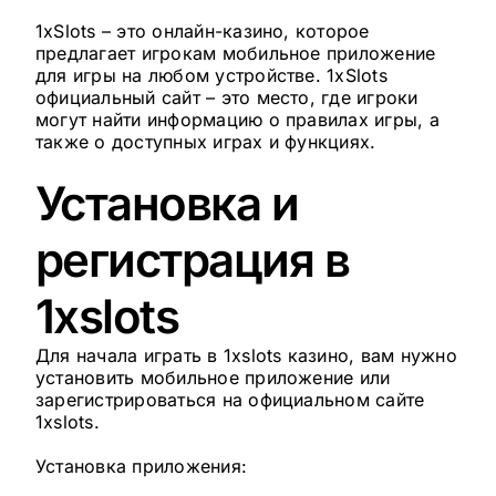
1xSlots – это онлайн-казино, которое
предлагает игрокам мобильное приложение
для игры на любом устройстве. 1xSlots
официальный сайт – это место, где игроки
могут найти информацию о правилах игры, а
также о доступных играх и функциях.
Установка и
регистрация в
1xslots
Для начала играть в 1xslots казино, вам нужно
установить мобильное приложение или
зарегистрироваться на официальном сайте
1xslots.
Установка приложения: