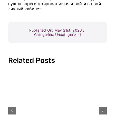
нужно зарегистрироваться или войти в свой
личный кабинет.
Published On: May 21st, 2026
/
Categories:
Uncategorized
Related Posts