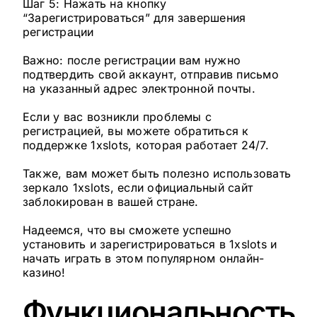
Шаг 5: Нажать на кнопку
“Зарегистрироваться” для завершения
регистрации
Важно: после регистрации вам нужно
подтвердить свой аккаунт, отправив письмо
на указанный адрес электронной почты.
Если у вас возникли проблемы с
регистрацией, вы можете обратиться к
поддержке 1xslots, которая работает 24/7.
Также, вам может быть полезно использовать
зеркало 1xslots, если официальный сайт
заблокирован в вашей стране.
Надеемся, что вы сможете успешно
установить и зарегистрироваться в 1xslots и
начать играть в этом популярном онлайн-
казино!
Функциональность