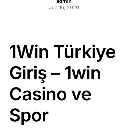
admin
Jun 16, 2020
1Win Türkiye
Giriş – 1win
Casino ve
Spor