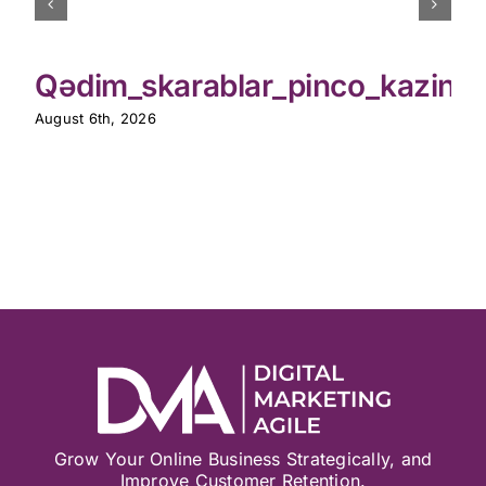
Qədim_skarablar_pinco_kazino_d
August 6th, 2026
Grow Your Online Business Strategically, and
Improve Customer Retention.