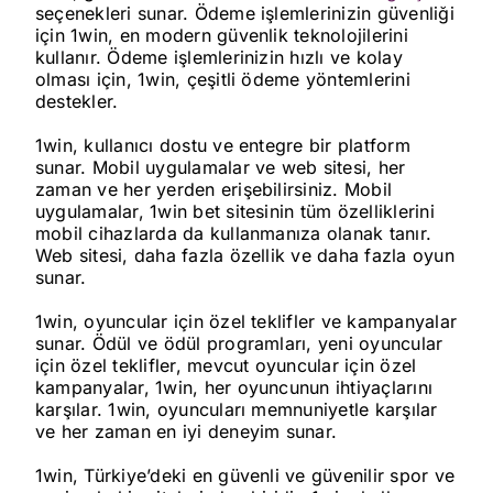
seçenekleri sunar. Ödeme işlemlerinizin güvenliği
için 1win, en modern güvenlik teknolojilerini
kullanır. Ödeme işlemlerinizin hızlı ve kolay
olması için, 1win, çeşitli ödeme yöntemlerini
destekler.
1win, kullanıcı dostu ve entegre bir platform
sunar. Mobil uygulamalar ve web sitesi, her
zaman ve her yerden erişebilirsiniz. Mobil
uygulamalar, 1win bet sitesinin tüm özelliklerini
mobil cihazlarda da kullanmanıza olanak tanır.
Web sitesi, daha fazla özellik ve daha fazla oyun
sunar.
1win, oyuncular için özel teklifler ve kampanyalar
sunar. Ödül ve ödül programları, yeni oyuncular
için özel teklifler, mevcut oyuncular için özel
kampanyalar, 1win, her oyuncunun ihtiyaçlarını
karşılar. 1win, oyuncuları memnuniyetle karşılar
ve her zaman en iyi deneyim sunar.
1win, Türkiye’deki en güvenli ve güvenilir spor ve