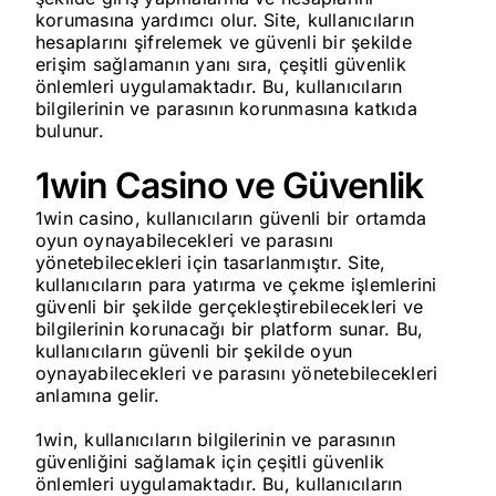
korumasına yardımcı olur. Site, kullanıcıların
hesaplarını şifrelemek ve güvenli bir şekilde
erişim sağlamanın yanı sıra, çeşitli güvenlik
önlemleri uygulamaktadır. Bu, kullanıcıların
bilgilerinin ve parasının korunmasına katkıda
bulunur.
1win Casino ve Güvenlik
1win casino, kullanıcıların güvenli bir ortamda
oyun oynayabilecekleri ve parasını
yönetebilecekleri için tasarlanmıştır. Site,
kullanıcıların para yatırma ve çekme işlemlerini
güvenli bir şekilde gerçekleştirebilecekleri ve
bilgilerinin korunacağı bir platform sunar. Bu,
kullanıcıların güvenli bir şekilde oyun
oynayabilecekleri ve parasını yönetebilecekleri
anlamına gelir.
1win, kullanıcıların bilgilerinin ve parasının
güvenliğini sağlamak için çeşitli güvenlik
önlemleri uygulamaktadır. Bu, kullanıcıların