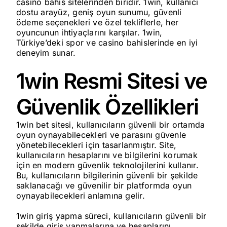
casino bahis sitelerinden biridir. 1win, kullanıcı
dostu arayüz, geniş oyun sunumu, güvenli
ödeme seçenekleri ve özel tekliflerle, her
oyuncunun ihtiyaçlarını karşılar. 1win,
Türkiye’deki spor ve casino bahislerinde en iyi
deneyim sunar.
1win Resmi Sitesi ve
Güvenlik Özellikleri
1win bet sitesi, kullanıcıların güvenli bir ortamda
oyun oynayabilecekleri ve parasını güvenle
yönetebilecekleri için tasarlanmıştır. Site,
kullanıcıların hesaplarını ve bilgilerini korumak
için en modern güvenlik teknolojilerini kullanır.
Bu, kullanıcıların bilgilerinin güvenli bir şekilde
saklanacağı ve güvenilir bir platformda oyun
oynayabilecekleri anlamına gelir.
1win giriş yapma süreci, kullanıcıların güvenli bir
şekilde giriş yapmalarına ve hesaplarını