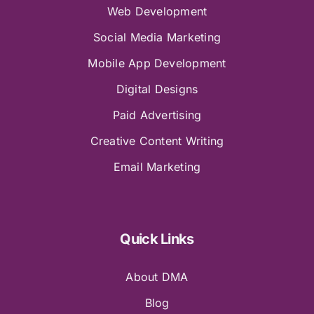
Web Development
Social Media Marketing
Mobile App Development
Digital Designs
Paid Advertising
Creative Content Writing
Email Marketing
Quick Links
About DMA
Blog