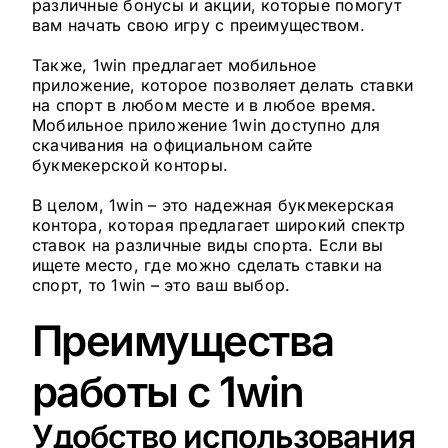
различные бонусы и акции, которые помогут
вам начать свою игру с преимуществом.
Также, 1win предлагает мобильное
приложение, которое позволяет делать ставки
на спорт в любом месте и в любое время.
Мобильное приложение 1win доступно для
скачивания на официальном сайте
букмекерской конторы.
В целом, 1win – это надежная букмекерская
контора, которая предлагает широкий спектр
ставок на различные виды спорта. Если вы
ищете место, где можно сделать ставки на
спорт, то 1win – это ваш выбор.
Преимущества
работы с 1win
Удобство использования