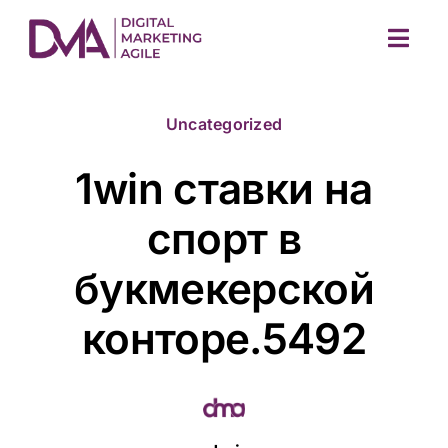
Skip
to
Togg
content
Navig
Uncategorized
1win ставки на
спорт в
букмекерской
M
конторе.5492