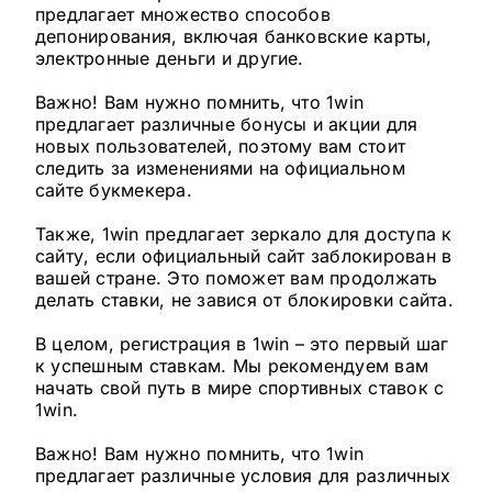
предлагает множество способов
депонирования, включая банковские карты,
электронные деньги и другие.
Важно! Вам нужно помнить, что 1win
предлагает различные бонусы и акции для
новых пользователей, поэтому вам стоит
следить за изменениями на официальном
сайте букмекера.
Также, 1win предлагает зеркало для доступа к
сайту, если официальный сайт заблокирован в
вашей стране. Это поможет вам продолжать
делать ставки, не завися от блокировки сайта.
В целом, регистрация в 1win – это первый шаг
к успешным ставкам. Мы рекомендуем вам
начать свой путь в мире спортивных ставок с
1win.
Важно! Вам нужно помнить, что 1win
предлагает различные условия для различных