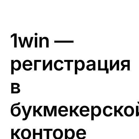
1win —
регистрация
в
букмекерско
конторе