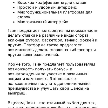
Высокие коэффициенты для ставок
Простой и удобный интерфейс
Многофункциональная платформа для
ставок
Многоязычный интерфейс
1вин предлагает пользователям возможность
делать ставки на различные виды спорта,
включая футбол, баскетбол, теннис, хоккей и
другие. Платформа также предлагает
возможность делать ставки на киберспорт и
другие виды развлечений.
Кроме того, 1вин предлагает пользователям
возможность получать бонусы и
вознаграждения за участие в различных
акциях и кампаниях. Это позволяет
пользователям получать дополнительные
преимущества и улучшать свои шансы на
выигрыш.
В целом, 1вин – это отличный выбор для тех,
кто ищет надежную и удобную платформу для