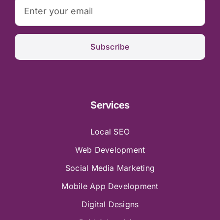
Subscribe
Services
Local SEO
Web Development
Social Media Marketing
Mobile App Development
Digital Designs